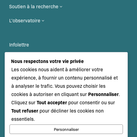
Soutien à la recherche
3
L’observatoire
3
Infolettre
Veille scientifique
Nous respectons votre vie privée
Les cookies nous aident à améliorer votre
Événements
expérience, à fournir un contenu personnalisé et
à analyser le trafic. Vous pouvez choisir les
Personnaliser
cookies à autoriser en cliquant sur
.
NOUS JOINDRE
Tout accepter
Cliquez sur
pour consentir ou sur
Tout refuser
pour décliner les cookies non
essentiels.
Abonnez-vous à notre infolettre
Personnaliser