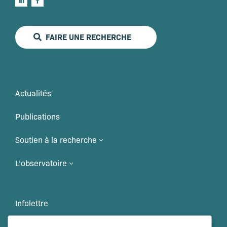
FAIRE UNE RECHERCHE
Actualités
Publications
Soutien à la recherche
3
L’observatoire
3
Infolettre
Veille scientifique