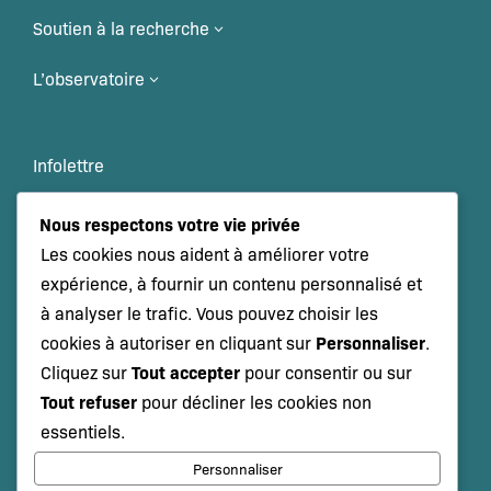
Soutien à la recherche
3
L’observatoire
3
Infolettre
Veille scientifique
Nous respectons votre vie privée
Les cookies nous aident à améliorer votre
Événements
expérience, à fournir un contenu personnalisé et
à analyser le trafic. Vous pouvez choisir les
Personnaliser
cookies à autoriser en cliquant sur
.
NOUS JOINDRE
Tout accepter
Cliquez sur
pour consentir ou sur
Tout refuser
pour décliner les cookies non
essentiels.
Abonnez-vous à notre infolettre
Personnaliser