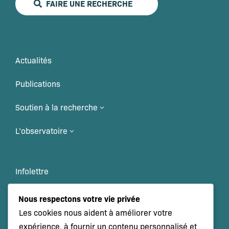
FAIRE UNE RECHERCHE
Actualités
Publications
Soutien à la recherche
3
L’observatoire
3
Infolettre
Veille scientifique
Nous respectons votre vie privée
Les cookies nous aident à améliorer votre
Événements
expérience, à fournir un contenu personnalisé et